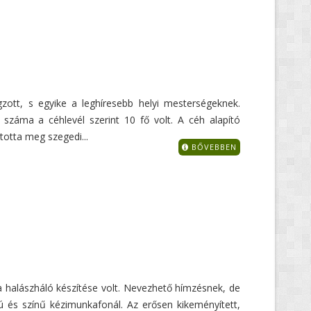
zott, s egyike a leghíresebb helyi mesterségeknek.
záma a céhlevél szerint 10 fő volt. A céh alapító
totta meg szegedi...
BŐVEBBEN
a halászháló készítése volt. Nevezhető hímzésnek, de
ú és színű kézimunkafonál. Az erősen kikeményített,