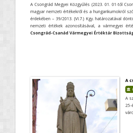
A Csongrád Megyei Közgyűlés (2023. 01. 01-től Cs
magyar nemzeti értékekről és a hungarikumokról szóló
érdekében – 39/2013. (VI.7.) Kgy. határozatával dönt
nemzeti értékek azonosításával, a vármegyei érték
Csongrád-Csanád Vármegyei Értéktár Bizottsá
A c
A s
25-
váro