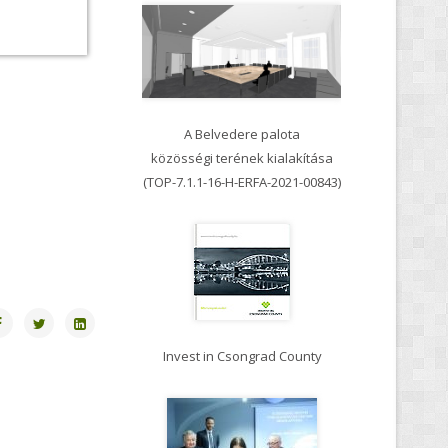
Mindenn
vedere palota
Nyerőmagyarok.eu
terének kialakítása
Trinno I
6-H-ERFA-2021-00843)
Csongrád-Csanád Vármegyéért
Nonprofit Kft.
D-STIR I
n Csongrad County