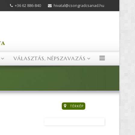
+36 62 886-840
hivatal@csongradcsanad.hu
VÁLASZTÁS, NÉPSZAVAZÁS
TÉRKÉP