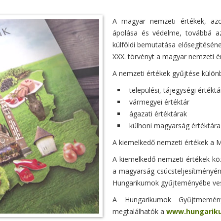
A magyar nemzeti értékek, azo
ápolása és védelme, továbbá az
külföldi bemutatása elősegítésén
XXX. törvényt a magyar nemzeti é
A nemzeti értékek gyűjtése különb
települési, tájegységi értéktá
vármegyei értéktár
ágazati értéktárak
külhoni magyarság értéktára
A kiemelkedő nemzeti értékek a M
A kiemelkedő nemzeti értékek kö
a magyarság csúcsteljesítményén
Hungarikumok gyűjteményébe vesz
A Hungarikumok Gyűjtmemén
megtalálhatók a
www.hungarik