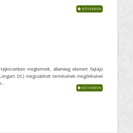
BŐVEBBEN
tájkörzetben megtermelt, államilag elismert fajtájú
 Longum DC) megszárított termésének megőrlésével
...
BŐVEBBEN