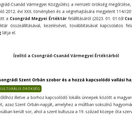
ongrád-Csanád Vármegyei Közgyűlés) a nemzeti örökség megőrzése, 
 2012. évi XXX. törvényben és a végrehajtására megjelent 114//2013.
ött a
Csongrád Megyei Értéktár
felállításáról (2023. 01. 01-től
Cso
tár összeállításával, kezelésével, továbbításával kapcsolatos fel
g
látja el.
Ízelítő a Csongrád-Csanád Vármegyei Értéktárból
songrádi Szent Orbán szobor és a hozzá kapcsolódó vallási 
KULTURÁLIS ÖRÖKSÉG
zőlőhöz illetve a borhoz kapcsolódó lokális ünnepek között a magyaro
ét, azaz Szent Orbán-napját, amelyhez a múltban sokszínű hagyomán
sában került sor, ahol a szent kultusza a 19. század közepe óta szerv