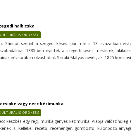
zegedi halbicska
KULTURÁLIS ÖRÖKSÉG
int Sándor szerint a szegedi késes ipar már a 18. században virág
szabadalmat 1835-ben nyertek a szegedi késes mesterek, akiknek s
ainak névsorában olvashatjuk Sziráki Mátyás nevét, aki 1825 körül nyi
ecsipke vagy necc kézimunka
KULTURÁLIS ÖRÖKSÉG
ecc készítés egy régi, munkaigényes kézimunka. Alapja valószínűleg 
pkének is. Kellékei: recetű, recehenger, gombostű, különböző anyag