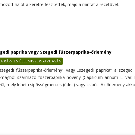
ózott hálót a keretre feszítették, majd a mintát a recetűvel...
gedi paprika vagy Szegedi fűszerpaprika-őrlemény
GRÁR- ÉS ÉLELMISZERGAZDASÁG
szegedi fűszerpaprika-őrlemény” vagy „szegedi paprika” a szegedi 
őmagból származó fűszerpaprika növény (Capsicum annum L. var.
zül, mely lehet csípősségmentes (édes) vagy csípős. Az őrlemény akkor