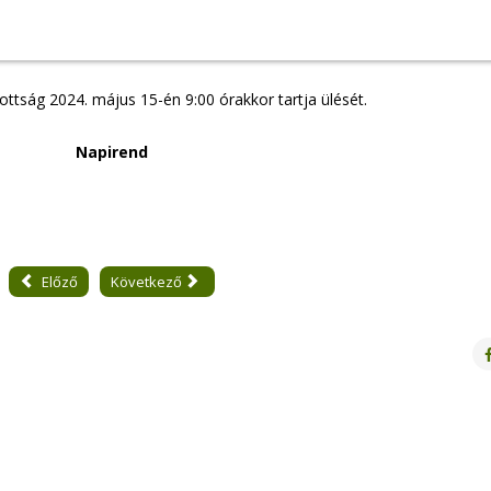
Mindennap klímanap!
ttság 2024. május 15-én 9:00 órakkor tartja ülését.
A Bel
rőmagyarok.eu
Napirend
közösségi 
Trinno Interreg Europe
(TOP-7.1.1-1
Előző
Következő
-Csanád Vármegyéért
onprofit Kft.
D-STIR Interreg Europe
Invest i