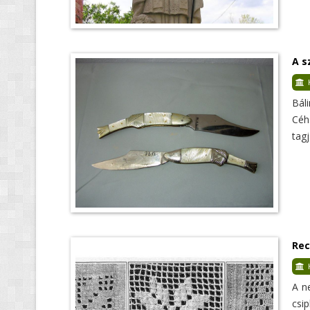
A s
Bál
Céh
tagj
Rec
A n
csi