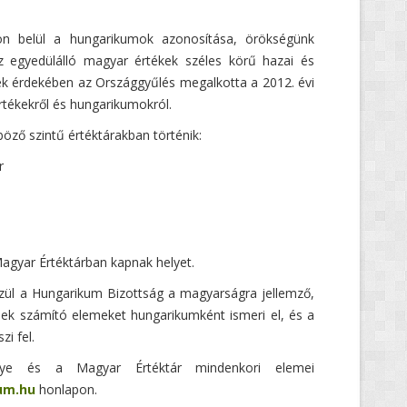
n belül a hungarikumok azonosítása, örökségünk
 egyedülálló magyar értékek széles körű hazai és
ek érdekében az Országgyűlés megalkotta a 2012. évi
rtékekről és hungarikumokról.
öző szintű értéktárakban történik:
r
agyar Értéktárban kapnak helyet.
zül a Hungarikum Bizottság a magyarságra jellemző,
ek számító elemeket hungarikumként ismeri el, és a
i fel.
ye és a Magyar Értéktár mindenkori elemei
um.hu
honlapon.