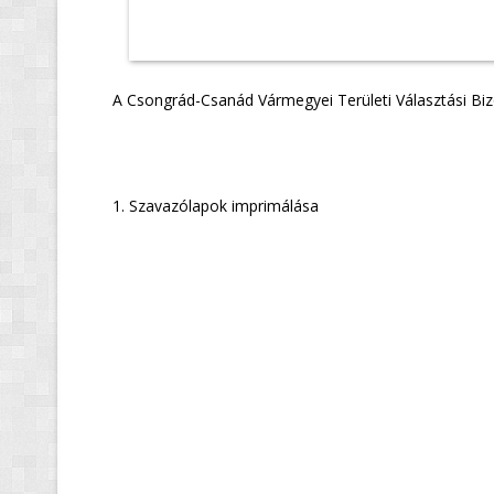
A Csongrád-Csanád Vármegyei Területi Választási Bizo
Nye
1. Szavazólapok imprimálása
Csongrád
N