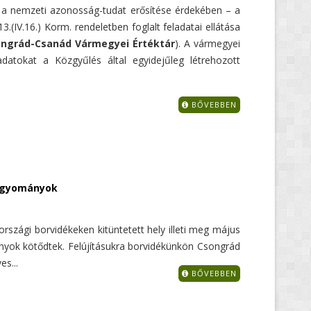
a nemzeti azonosság-tudat erősítése érdekében – a
(IV.16.) Korm. rendeletben foglalt feladatai ellátása
ngrád-Csanád Vármegyei Értéktár
). A vármegyei
adatokat a Közgyűlés által egyidejűleg létrehozott
BŐVEBBEN
hagyományok
rszági borvidékeken kitüntetett hely illeti meg május
yok kötődtek. Felújításukra borvidékünkön Csongrád
es...
BŐVEBBEN