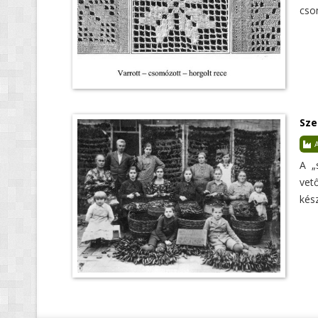
csom
Sze
A
A „
vet
kés