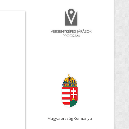
rszág Kormánya
Pályázatok magyarul