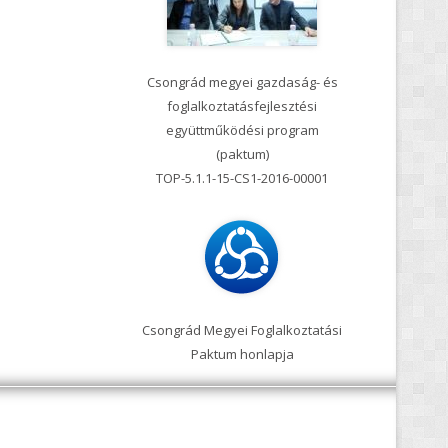
Visit HUSRB
Vise
www.vise
egyei gazdaság- és
ztatásfejlesztési
űködési program
(paktum)
-15-CS1-2016-00001
V4 ko
gyei Foglalkoztatási
um honlapja