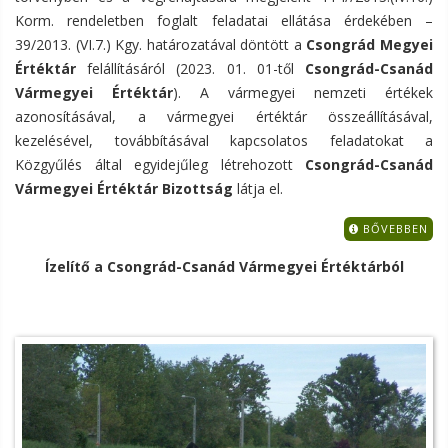
Korm. rendeletben foglalt feladatai ellátása érdekében –
39/2013. (VI.7.) Kgy. határozatával döntött a
Csongrád Megyei
Értéktár
felállításáról (2023. 01. 01-től
Csongrád-Csanád
Vármegyei Értéktár
). A vármegyei nemzeti értékek
azonosításával, a vármegyei értéktár összeállításával,
kezelésével, továbbításával kapcsolatos feladatokat a
Közgyűlés által egyidejűleg létrehozott
Csongrád-Csanád
Vármegyei Értéktár Bizottság
látja el.
BŐVEBBEN
Ízelítő a Csongrád-Csanád Vármegyei Értéktárból