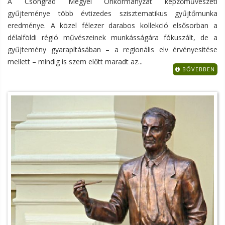
A Csongrád Megyei Önkormányzat képzőművészeti
gyűjteménye több évtizedes szisztematikus gyűjtőmunka
eredménye. A közel félezer darabos kollekció elsősorban a
délalföldi régió művészeinek munkásságára fókuszált, de a
gyűjtemény gyarapításában – a regionális elv érvényesítése
mellett – mindig is szem előtt maradt az...
BŐVEBBEN