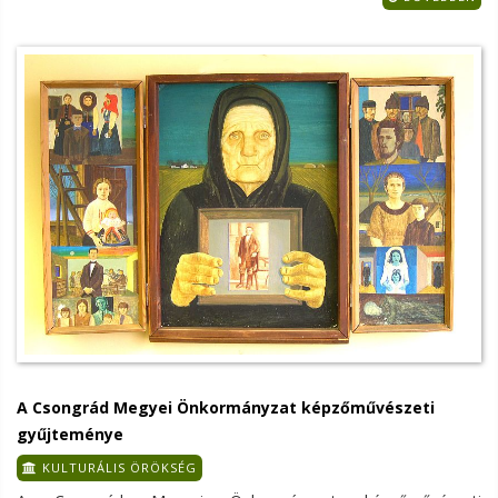
A Csongrád Megyei Önkormányzat képzőművészeti
gyűjteménye
KULTURÁLIS ÖRÖKSÉG