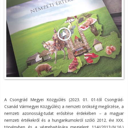
A Csongrád Megyei Közgyűlés (2023. 01. 01-től Csongrád-
Csanád Vármegyei Közgyűlés) a nemzeti örökség megőrzése, a
nemzeti azonosság-tudat erősítése érdekében – a magyar
nemzeti értékekről és a hungarikumokról szóló 2012. évi XXX.
törvényben és a végrehajtására megjelent 114//2013.(IV.16.)