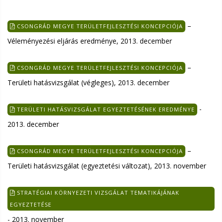
–
CSONGRÁD MEGYE TERÜLETFEJLESZTÉSI KONCEPCIÓJA
Véleményezési eljárás eredménye, 2013. december
–
CSONGRÁD MEGYE TERÜLETFEJLESZTÉSI KONCEPCIÓJA
Területi hatásvizsgálat (végleges), 2013. december
-
TERÜLETI HATÁSVIZSGÁLAT EGYEZTETÉSÉNEK EREDMÉNYE
2013. december
–
CSONGRÁD MEGYE TERÜLETFEJLESZTÉSI KONCEPCIÓJA
Területi hatásvizsgálat (egyeztetési változat), 2013. november
STRATÉGIAI KÖRNYEZETI VIZSGÁLAT TEMATIKÁJÁNAK
EGYEZTETÉSE
- 2013. november