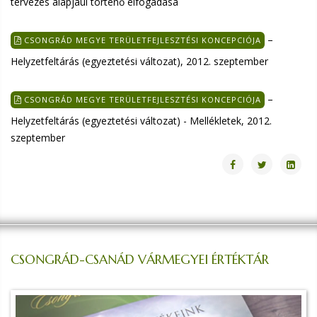
tervezés alapjául történő elfogadása
–
CSONGRÁD MEGYE TERÜLETFEJLESZTÉSI KONCEPCIÓJA
Helyzetfeltárás (egyeztetési változat), 2012. szeptember
–
CSONGRÁD MEGYE TERÜLETFEJLESZTÉSI KONCEPCIÓJA
Helyzetfeltárás (egyeztetési változat) - Mellékletek, 2012.
szeptember
CSONGRÁD-CSANÁD VÁRMEGYEI ÉRTÉKTÁR