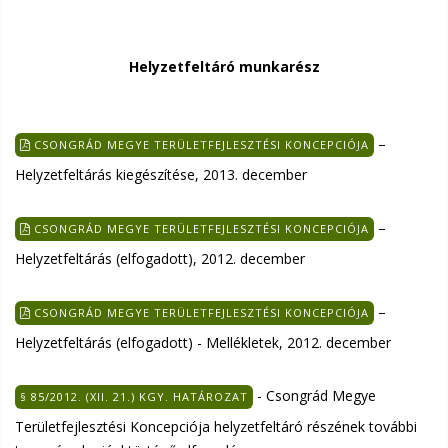
Helyzetfeltáró munkarész
–
CSONGRÁD MEGYE TERÜLETFEJLESZTÉSI KONCEPCIÓJA
Helyzetfeltárás kiegészítése, 2013. december
–
CSONGRÁD MEGYE TERÜLETFEJLESZTÉSI KONCEPCIÓJA
Helyzetfeltárás (elfogadott), 2012. december
–
CSONGRÁD MEGYE TERÜLETFEJLESZTÉSI KONCEPCIÓJA
Helyzetfeltárás (elfogadott) - Mellékletek, 2012. december
- Csongrád Megye
§ 85/2012. (XII. 21.) KGY. HATÁROZAT
Területfejlesztési Koncepciója helyzetfeltáró részének további