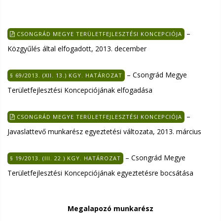
–
CSONGRÁD MEGYE TERÜLETFEJLESZTÉSI KONCEPCIÓJA
Közgyűlés által elfogadott, 2013. december
– Csongrád Megye
§ 69/2013. (XII. 13.) KGY. HATÁROZAT
Területfejlesztési Koncepciójának elfogadása
–
CSONGRÁD MEGYE TERÜLETFEJLESZTÉSI KONCEPCIÓJA
Javaslattevő munkarész egyeztetési változata, 2013. március
– Csongrád Megye
§ 19/2013. (III. 22.) KGY. HATÁROZAT
Területfejlesztési Koncepciójának egyeztetésre bocsátása
Megalapozó munkarész