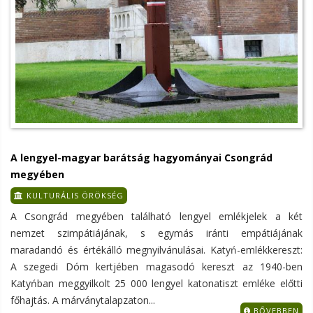
A lengyel-magyar barátság hagyományai Csongrád
megyében
KULTURÁLIS ÖRÖKSÉG
A Csongrád megyében található lengyel emlékjelek a két
nemzet szimpátiájának, s egymás iránti empátiájának
maradandó és értékálló megnyilvánulásai. Katyń-emlékkereszt:
A szegedi Dóm kertjében magasodó kereszt az 1940-ben
Katyńban meggyilkolt 25 000 lengyel katonatiszt emléke előtti
főhajtás. A márványtalapzaton...
BŐVEBBEN