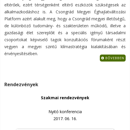
eltérőek, ezért térségenként eltérő eszközök szükségesek az
alkalmazkodáshoz is. A Csongrád Megyei Éghajlatváltozási
Platform azért alakult meg, hogy a Csongrád megyei illetőségű,
de különböző tudomány- és szakterületen működő, illetve a
gazdasági élet szereplőit és a speciális igényű társadalmi
csoportokat képviselő tagok konzultációs fórumaként részt
vegyen a megyei szintű klímastratégia kialakításában és
érvényesítésében.
BŐVEBBEN
Rendezvények
Szakmai rendezvények
Nyitó konferencia
2017. 06. 16.