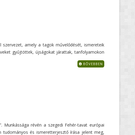
il szervezet, amely a tagok művelődését, ismereteik
yveket gyűjtöttek, újságokat járattak, tanfolyamokon
BŐVEBBEN
”. Munkássága révén a szegedi Fehér-tavat európai
lan tudományos és ismeretterjesztő írása jelent meg,