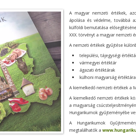
A magyar nemzeti értékek, azo
ápolása és védelme, továbbá az
külföldi bemutatása elősegítésén
XXX. törvényt a magyar nemzeti é
A nemzeti értékek gyűjtése különb
települési, tájegységi értéktá
vármegyei értéktár
ágazati értéktárak
külhoni magyarság értéktára
A kiemelkedő nemzeti értékek a M
A kiemelkedő nemzeti értékek kö
a magyarság csúcsteljesítményén
Hungarikumok gyűjteményébe vesz
A Hungarikumok Gyűjtmemén
megtalálhatók a
www.hungarik