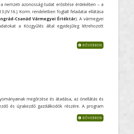
a nemzeti azonosság-tudat erősítése érdekében – a
(IV.16.) Korm. rendeletben foglalt feladatai ellátása
ngrád-Csanád Vármegyei Értéktár
). A vármegyei
adatokat a Közgyűlés által egyidejűleg létrehozott
BŐVEBBEN
agyományainak megőrzése és átadása, az önellátás és
 kezdő és újrakezdő gazdálkodók részére. A program
BŐVEBBEN