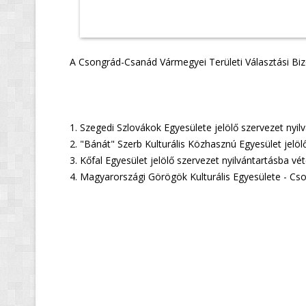
A Csongrád-Csanád Vármegyei Területi Választási Bizot
Nye
1. Szegedi Szlovákok Egyesülete jelölő szervezet nyil
2. "Bánát" Szerb Kulturális Közhasznú Egyesület jelöl
3. Kőfal Egyesület jelölő szervezet nyilvántartásba vét
4. Magyarországi Görögök Kulturális Egyesülete - Cso
Csongrád
N