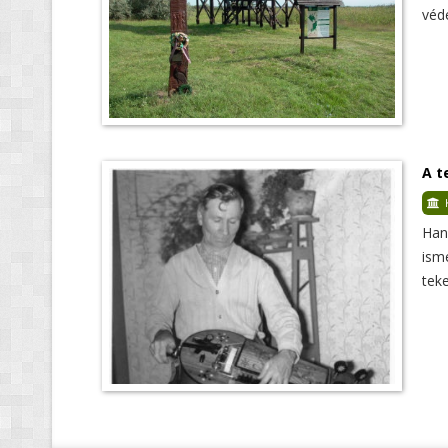
véde
A t
Han
ism
teke