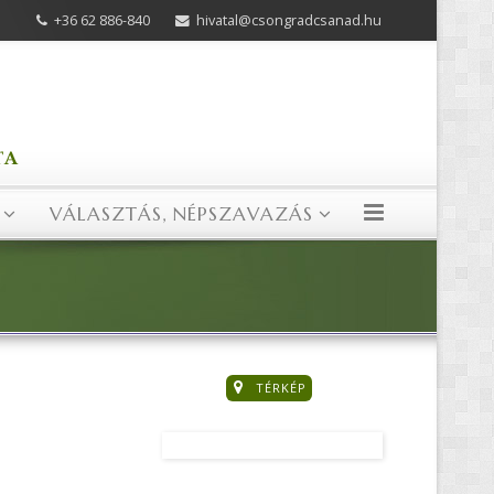
+36 62 886-840
hivatal@csongradcsanad.hu
VÁLASZTÁS, NÉPSZAVAZÁS
TÉRKÉP