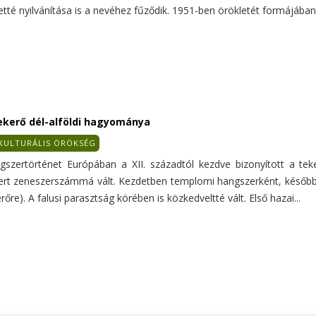
tté nyilvánítása is a nevéhez fűződik. 1951-ben örökletét formájában 
ekerő dél-alföldi hagyománya
KULTURÁLIS ÖRÖKSÉG
gszertörténet Európában a XII. századtól kezdve bizonyított a teke
ert zeneszerszámmá vált. Kezdetben templomi hangszerként, később el
rőre). A falusi parasztság körében is közkedveltté vált. Első hazai...