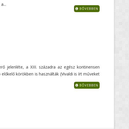
a...
BŐVEBBEN
rő jelenléte, a XIII. századra az egész kontinensen
őkelő körökben is használták (Vivaldi is írt műveket
BŐVEBBEN