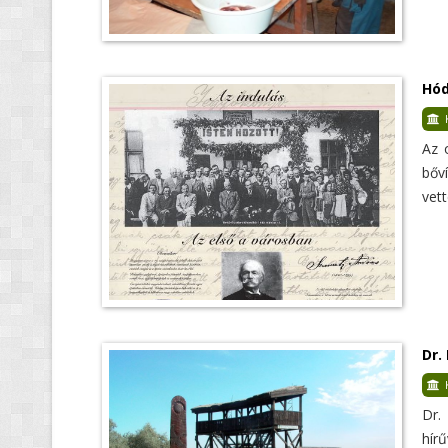
Hód
Az 
bőv
vett
Dr.
Dr.
hír