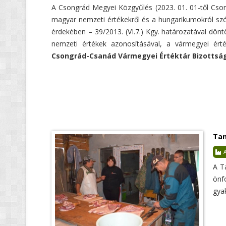
A Csongrád Megyei Közgyűlés (2023. 01. 01-től Cs
magyar nemzeti értékekről és a hungarikumokról szóló
érdekében – 39/2013. (VI.7.) Kgy. határozatával dönt
nemzeti értékek azonosításával, a vármegyei érték
Csongrád-Csanád Vármegyei Értéktár Bizottsá
Tan
A
A T
önf
gyak