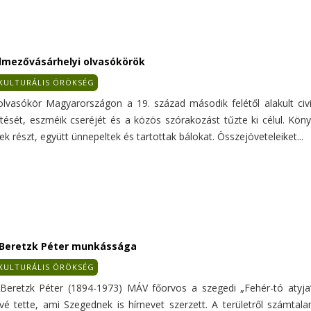
mezővásárhelyi olvasókörök
KULTURÁLIS ÖRÖKSÉG
olvasókör Magyarországon a 19. század második felétől alakult civ
ítését, eszméik cseréjét és a közös szórakozást tűzte ki célul. Kön
ek részt, együtt ünnepeltek és tartottak bálokat. Összejöveteleiket...
 Beretzk Péter munkássága
KULTURÁLIS ÖRÖKSÉG
 Beretzk Péter (1894-1973) MÁV főorvos a szegedi „Fehér-tó atyja
űvé tette, ami Szegednek is hírnevet szerzett. A területről számta