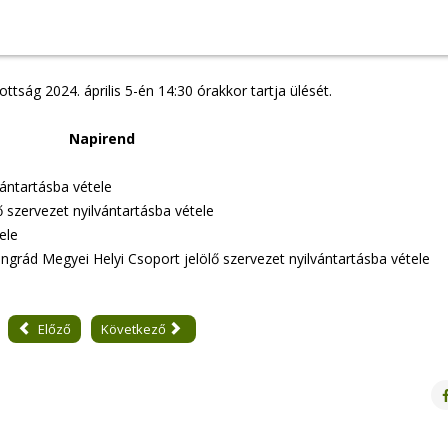
Mindennap klímanap!
tság 2024. április 5-én 14:30 órakkor tartja ülését.
A Bel
rőmagyarok.eu
Napirend
közösségi 
Trinno Interreg Europe
(TOP-7.1.1-1
vántartásba vétele
ő szervezet nyilvántartásba vétele
ele
ngrád Megyei Helyi Csoport jelölő szervezet nyilvántartásba vétele
-Csanád Vármegyéért
onprofit Kft.
Előző
Következő
D-STIR Interreg Europe
Invest i