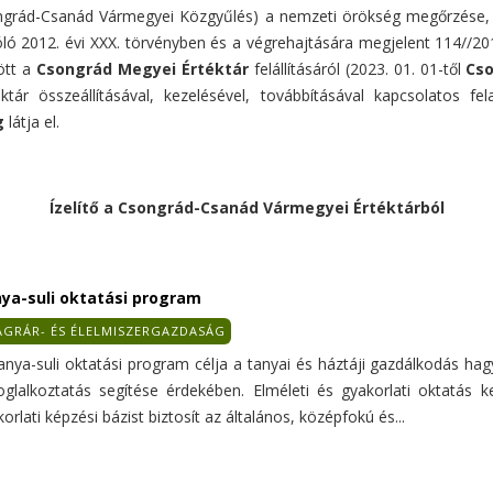
ongrád-Csanád Vármegyei Közgyűlés) a nemzeti örökség megőrzése, 
 2012. évi XXX. törvényben és a végrehajtására megjelent 114//2013.
ött a
Csongrád Megyei Értéktár
felállításáról (2023. 01. 01-től
Cso
tár összeállításával, kezelésével, továbbításával kapcsolatos fel
g
látja el.
Ízelítő a Csongrád-Csanád Vármegyei Értéktárból
ya-suli oktatási program
GRÁR- ÉS ÉLELMISZERGAZDASÁG
anya-suli oktatási program célja a tanyai és háztáji gazdálkodás h
oglalkoztatás segítése érdekében. Elméleti és gyakorlati oktatás
orlati képzési bázist biztosít az általános, középfokú és...