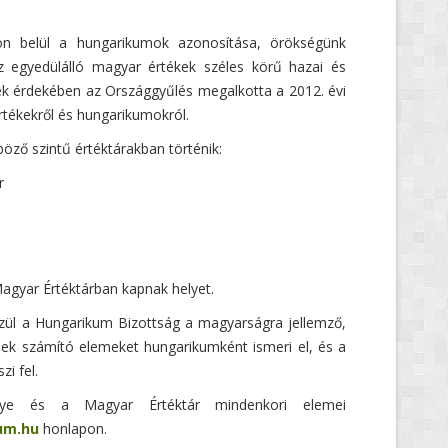
n belül a hungarikumok azonosítása, örökségünk
 egyedülálló magyar értékek széles körű hazai és
ek érdekében az Országgyűlés megalkotta a 2012. évi
rtékekről és hungarikumokról.
öző szintű értéktárakban történik:
r
agyar Értéktárban kapnak helyet.
zül a Hungarikum Bizottság a magyarságra jellemző,
ek számító elemeket hungarikumként ismeri el, és a
i fel.
ye és a Magyar Értéktár mindenkori elemei
um.hu
honlapon.