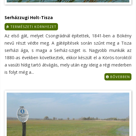
Serházzugi Holt-Tisza
TERMÉSZETI KÖRNYEZET
Az első gát, melyet Csongrádnál építettek, 1841-ben a Bökény
nevű részt védte meg. A gátépítések során szűnt meg a Tisza
serházi ága, s maga a Serház-sziget is. Nagyobb munkák az
1880-as években következtek, ekkor készült el a Körös-toroktól
a vasúti hídig tartó átvágás, mely után egy ideig a régi mederben
is folyt még a...
BŐVEBBEN