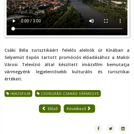
Csáki Béla turisztikáért felelős alelnök úr Kínában a
Selyemút Expón tartott promóciós előadásához a Makói
Városi Televízió által készített imázsfilm bemutatja
vármegyénk legjelentősebb kulturális és turisztikai
értékeit.
IMÁZSFILM
CSONGRÁD-CSANÁD VÁRMEGYE
Előző
Következő