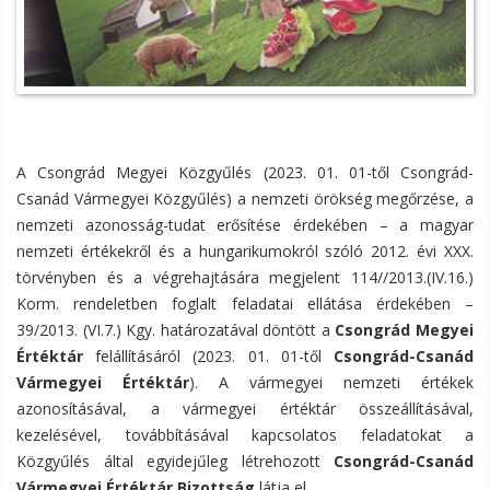
A Csongrád Megyei Közgyűlés (2023. 01. 01-től Csongrád-
Csanád Vármegyei Közgyűlés) a nemzeti örökség megőrzése, a
nemzeti azonosság-tudat erősítése érdekében – a magyar
nemzeti értékekről és a hungarikumokról szóló 2012. évi XXX.
törvényben és a végrehajtására megjelent 114//2013.(IV.16.)
Korm. rendeletben foglalt feladatai ellátása érdekében –
39/2013. (VI.7.) Kgy. határozatával döntött a
Csongrád Megyei
Értéktár
felállításáról (2023. 01. 01-től
Csongrád-Csanád
Vármegyei Értéktár
). A vármegyei nemzeti értékek
azonosításával, a vármegyei értéktár összeállításával,
kezelésével, továbbításával kapcsolatos feladatokat a
Közgyűlés által egyidejűleg létrehozott
Csongrád-Csanád
Vármegyei Értéktár Bizottság
látja el.