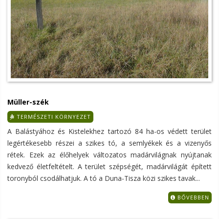
Müller-szék
TERMÉSZETI KÖRNYEZET
A Balástyához és Kistelekhez tartozó 84 ha-os védett terület
legértékesebb részei a szikes tó, a semlyékek és a vizenyős
rétek. Ezek az élőhelyek változatos madárvilágnak nyújtanak
kedvező életfeltételt. A terület szépségét, madárvilágát épített
toronyból csodálhatjuk. A tó a Duna-Tisza közi szikes tavak...
BŐVEBBEN