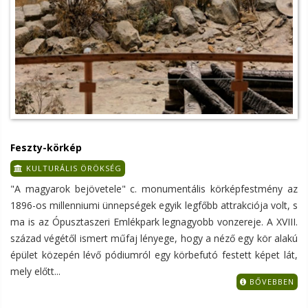
Feszty-körkép
KULTURÁLIS ÖRÖKSÉG
"A magyarok bejövetele" c. monumentális körképfestmény az
1896-os millenniumi ünnepségek egyik legfőbb attrakciója volt, s
ma is az Ópusztaszeri Emlékpark legnagyobb vonzereje. A XVIII.
század végétől ismert műfaj lényege, hogy a néző egy kör alakú
épület közepén lévő pódiumról egy körbefutó festett képet lát,
mely előtt...
BŐVEBBEN