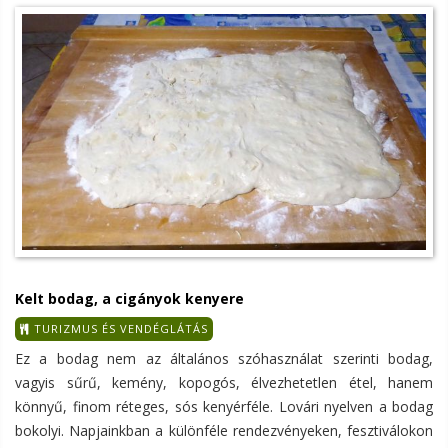
Kelt bodag, a cigányok kenyere
TURIZMUS ÉS VENDÉGLÁTÁS
Ez a bodag nem az általános szóhasználat szerinti bodag,
vagyis sűrű, kemény, kopogós, élvezhetetlen étel, hanem
könnyű, finom réteges, sós kenyérféle. Lovári nyelven a bodag
bokolyi. Napjainkban a különféle rendezvényeken, fesztiválokon